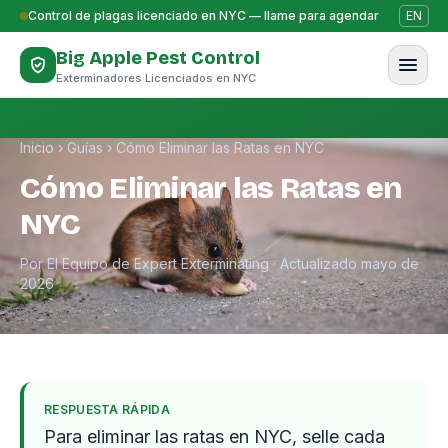
Saltar al contenido
Control de plagas licenciado en NYC — llame para agendar
EN
Big Apple Pest Control
Exterminadores Licenciados en NYC
Inicio
›
Guías
›
Cómo Eliminar las Ratas en NYC
Cómo Eliminar las Ratas en
NYC
Por El Equipo de Expert Exterminating · Actualizado mayo de
2026
RESPUESTA RÁPIDA
Para eliminar las ratas en NYC, selle cada