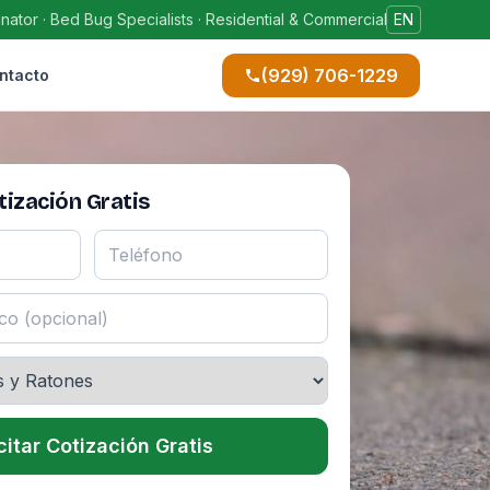
ator · Bed Bug Specialists · Residential & Commercial
EN
(929) 706-1229
ntacto
ización Gratis
citar Cotización Gratis