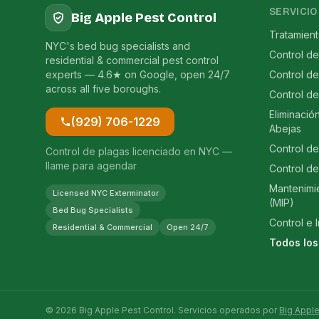
SERVICIO
Big Apple Pest Control
Tratamien
NYC's bed bug specialists and
Control de
residential & commercial pest control
experts — 4.6★ on Google, open 24/7
Control d
across all five boroughs.
Control d
Eliminació
(929) 706-1229
Abejas
Control de
Control de plagas licenciado en NYC —
llame para agendar
Control de
Mantenimi
Licensed NYC Exterminator
(MIP)
Bed Bug Specialists
Control e 
Residential & Commercial
Open 24/7
Todos los
© 2026 Big Apple Pest Control. Servicios operados por
Big Apple