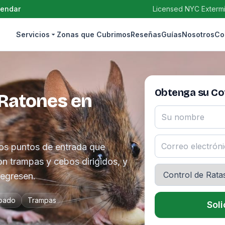
gendar
Licensed NYC Extermin
Servicios
Zonas que Cubrimos
Reseñas
Guías
Nosotros
Co
Obtenga su Cot
 Ratones en
los puntos de entrada que
on trampas y cebos dirigidos, y
regresen.
bado
Trampas
Soli