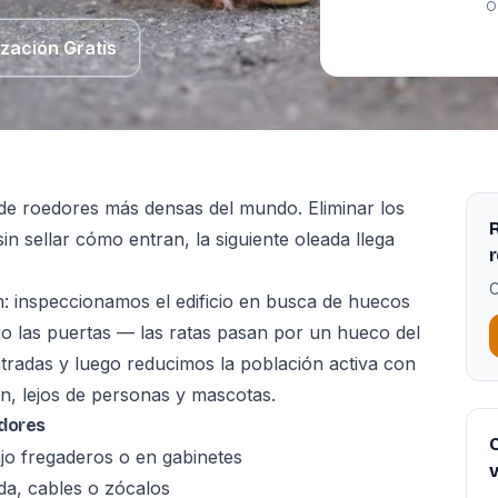
O
ización Gratis
de roedores más densas del mundo. Eliminar los
R
in sellar cómo entran, la siguiente oleada llega
C
: inspeccionamos el edificio en busca de huecos
bajo las puertas — las ratas pasan por un hueco del
radas y luego reducimos la población activa con
, lejos de personas y mascotas.
edores
C
jo fregaderos o en gabinetes
v
a, cables o zócalos