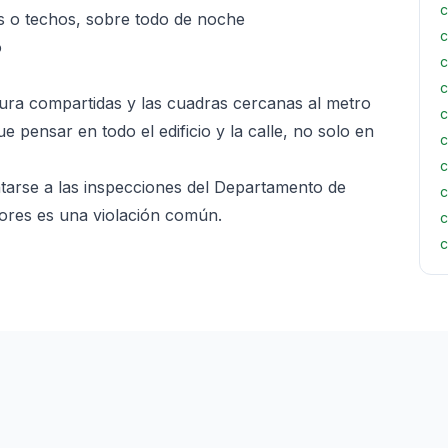
c
s o techos, sobre todo de noche
c
o
c
c
ura compartidas y las cuadras cercanas al metro
c
 pensar en todo el edificio y la calle, no solo en
c
c
tarse a las inspecciones del Departamento de
c
ores es una violación común.
c
c