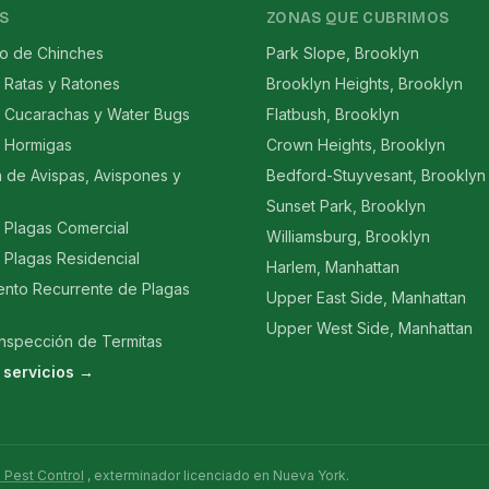
S
ZONAS QUE CUBRIMOS
to de Chinches
Park Slope, Brooklyn
 Ratas y Ratones
Brooklyn Heights, Brooklyn
e Cucarachas y Water Bugs
Flatbush, Brooklyn
e Hormigas
Crown Heights, Brooklyn
n de Avispas, Avispones y
Bedford-Stuyvesant, Brooklyn
Sunset Park, Brooklyn
 Plagas Comercial
Williamsburg, Brooklyn
 Plagas Residencial
Harlem, Manhattan
ento Recurrente de Plagas
Upper East Side, Manhattan
Upper West Side, Manhattan
Inspección de Termitas
 servicios →
 Pest Control
, exterminador licenciado en Nueva York.