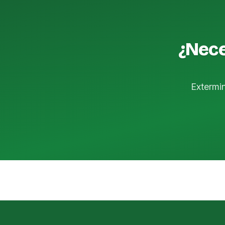
¿Nece
Extermi