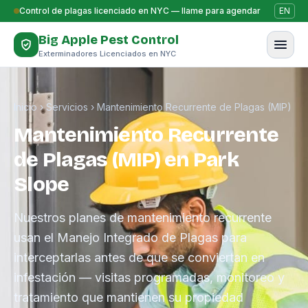
Saltar al contenido
Control de plagas licenciado en NYC — llame para agendar
EN
Big Apple Pest Control
Exterminadores Licenciados en NYC
Inicio
›
Servicios
›
Mantenimiento Recurrente de Plagas (MIP)
Mantenimiento Recurrente
de Plagas (MIP) en Park
Slope
Nuestros planes de mantenimiento recurrente
usan el Manejo Integrado de Plagas para
interceptarlas antes de que se conviertan en
infestación — visitas programadas, monitoreo y
tratamiento que mantienen su propiedad