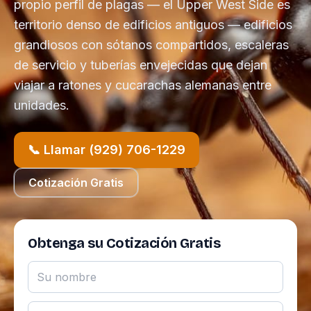
propio perfil de plagas — el Upper West Side es
territorio denso de edificios antiguos — edificios
grandiosos con sótanos compartidos, escaleras
de servicio y tuberías envejecidas que dejan
viajar a ratones y cucarachas alemanas entre
unidades.
📞 Llamar (929) 706-1229
Cotización Gratis
Obtenga su Cotización Gratis