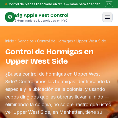
Saltar al contenido
Control de plagas licenciado en NYC — llame para agendar
EN
Big Apple Pest Control
Exterminadores Licenciados en NYC
Inicio
›
Servicios
›
Control de Hormigas
›
Upper West Side
Control de Hormigas en
Upper West Side
¿Busca control de hormigas en Upper West
Side? Controlamos las hormigas identificando la
especie y la ubicación de la colonia, y usando
cebos dirigidos que las obreras llevan al nido —
eliminando la colonia, no solo el rastro que usted
ve. Upper West Side, en Manhattan, tiene su