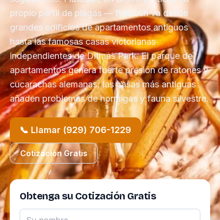
propio perfil de plagas — flatbush va desde
grandes edificios de apartamentos antiguos
hasta las famosas casas victorianas
independientes de Ditmas Park. El parque de
apartamentos genera fuerte presión de ratones y
cucarachas alemanas; las casas más antiguas
añaden problemas de hormigas y fauna silvestre.
📞 Llamar (929) 706-1229
Cotización Gratis
Obtenga su Cotización Gratis