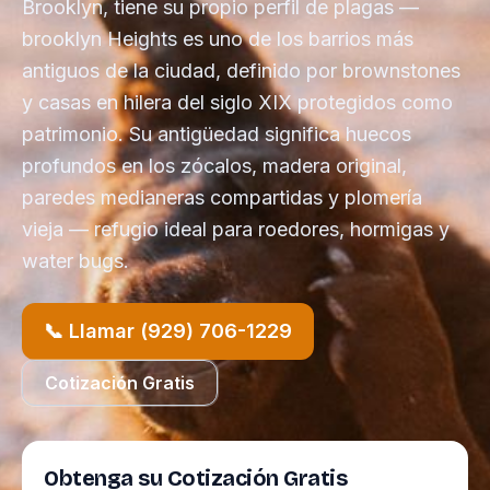
Brooklyn, tiene su propio perfil de plagas —
brooklyn Heights es uno de los barrios más
antiguos de la ciudad, definido por brownstones
y casas en hilera del siglo XIX protegidos como
patrimonio. Su antigüedad significa huecos
profundos en los zócalos, madera original,
paredes medianeras compartidas y plomería
vieja — refugio ideal para roedores, hormigas y
water bugs.
📞 Llamar (929) 706-1229
Cotización Gratis
Obtenga su Cotización Gratis