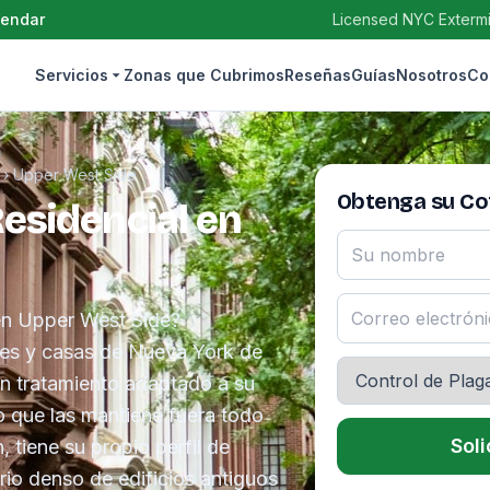
gendar
Licensed NYC Extermin
Servicios
Zonas que Cubrimos
Reseñas
Guías
Nosotros
Co
›
Upper West Side
Obtenga su Cot
Residencial en
 en Upper West Side?
es y casas de Nueva York de
n tratamiento adaptado a su
o que las mantiene fuera todo
Soli
 tiene su propio perfil de
rio denso de edificios antiguos