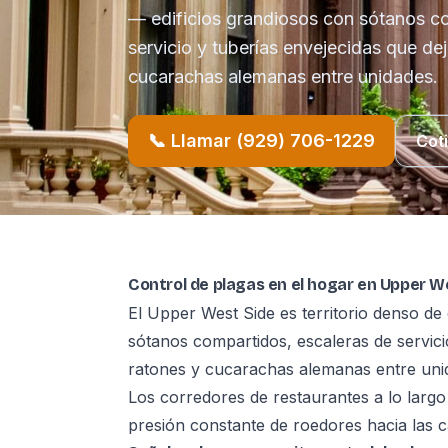
— edificios grandiosos con sótanos c
servicio y tuberías envejecidas que dej
cucarachas alemanas entre unidades.
📞 Llamar (929) 706-1229
Cot
Control de plagas en el hogar en Upper W
El Upper West Side es territorio denso de 
sótanos compartidos, escaleras de servicio
ratones y cucarachas alemanas entre uni
Los corredores de restaurantes a lo lar
presión constante de roedores hacia las ca