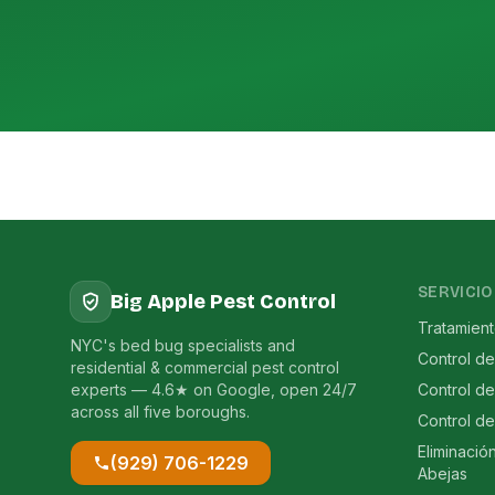
SERVICIO
Big Apple Pest Control
Tratamien
NYC's bed bug specialists and
Control de
residential & commercial pest control
experts — 4.6★ on Google, open 24/7
Control d
across all five boroughs.
Control d
Eliminació
(929) 706-1229
Abejas