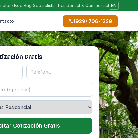
ator · Bed Bug Specialists · Residential & Commercial
EN
(929) 706-1229
ntacto
ización Gratis
citar Cotización Gratis