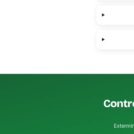
Contr
Extermi