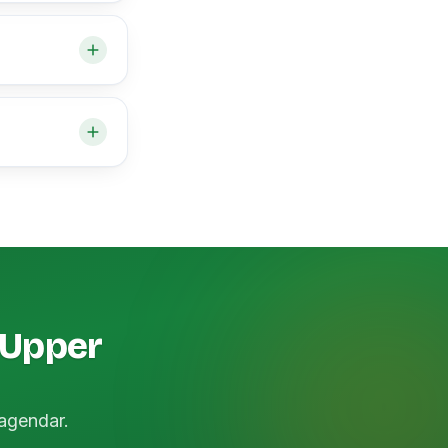
 Upper
agendar.