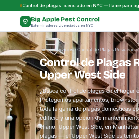
Saltar al contenido
Control de plagas licenciado en NYC — llame para a
Big Apple Pest Control
Exterminadores Licenciados en NYC
Inicio
›
Servicios
›
Control de Plagas Residencial
Control de Plagas 
Upper West Side
¿Busca control de plagas en el hogar
Protegemos apartamentos, brownston
toda la gama de plagas domésticas co
edificio y una opción de mantenimient
el año. Upper West Side, en Manhattan,
plagas — el Upper West Side es territo