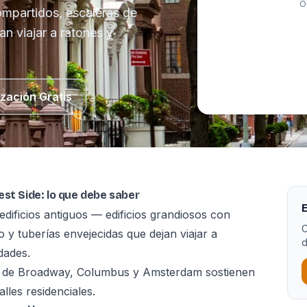
O
ompartidos, escaleras de
an viajar a ratones y
ización Gratis
est Side: lo que debe saber
E
edificios antiguos — edificios grandiosos con
C
 y tuberías envejecidas que dejan viajar a
d
dades.
go de Broadway, Columbus y Amsterdam sostienen
lles residenciales.