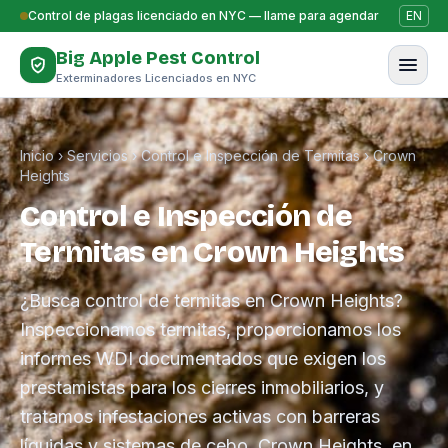
Saltar al contenido
Control de plagas licenciado en NYC — llame para agendar
EN
Big Apple Pest Control
Exterminadores Licenciados en NYC
Inicio
›
Servicios
›
Control e Inspección de Termitas
›
Crown
Heights
Control e Inspección de
Termitas en Crown Heights
¿Busca control de termitas en Crown Heights?
Inspeccionamos termitas, proporcionamos los
informes WDI documentados que exigen los
prestamistas para los cierres inmobiliarios, y
tratamos infestaciones activas con barreras
líquidas y sistemas de cebo. Crown Heights, en