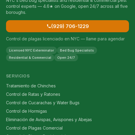
NYC's bed bug specialists and residential & commercial pest
control experts — 4.6★ on Google, open 24/7 across all five
boroughs.
(929) 706-1229
Control de plagas licenciado en NYC — llame para agendar
Licensed NYC Exterminator
Bed Bug Specialists
Residential & Commercial
Open 24/7
SERVICIOS
Tratamiento de Chinches
Control de Ratas y Ratones
Control de Cucarachas y Water Bugs
Control de Hormigas
Eliminación de Avispas, Avispones y Abejas
Control de Plagas Comercial