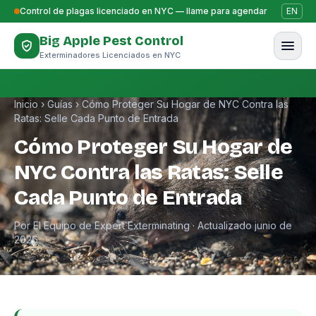
Saltar al contenido
Control de plagas licenciado en NYC — llame para agendar
EN
Big Apple Pest Control
Exterminadores Licenciados en NYC
Inicio
›
Guías
›
Cómo Proteger Su Hogar de NYC Contra las
Ratas: Selle Cada Punto de Entrada
Cómo Proteger Su Hogar de
NYC Contra las Ratas: Selle
Cada Punto de Entrada
Por El Equipo de Expert Exterminating · Actualizado junio de
2026