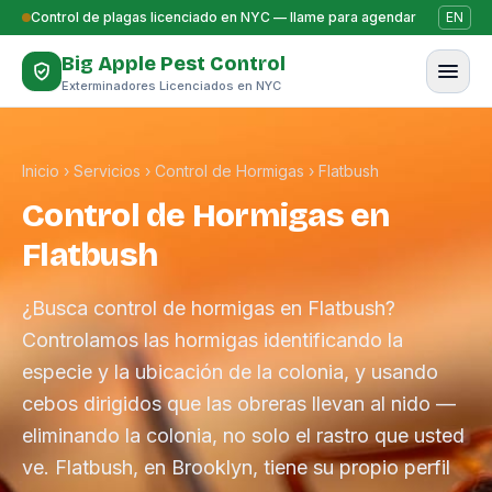
Saltar al contenido
Control de plagas licenciado en NYC — llame para agendar
EN
Big Apple Pest Control
Exterminadores Licenciados en NYC
Inicio
›
Servicios
›
Control de Hormigas
›
Flatbush
Control de Hormigas en
Flatbush
¿Busca control de hormigas en Flatbush?
Controlamos las hormigas identificando la
especie y la ubicación de la colonia, y usando
cebos dirigidos que las obreras llevan al nido —
eliminando la colonia, no solo el rastro que usted
ve. Flatbush, en Brooklyn, tiene su propio perfil