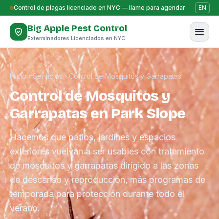
Saltar al contenido
Control de plagas licenciado en NYC — llame para agendar
EN
Big Apple Pest Control
Exterminadores Licenciados en NYC
Inicio
›
Servicios
›
Control de Mosquitos y Garrapatas
Control de Mosquitos y
Garrapatas en Park Slope
Hacemos que patios, jardines y espacios
exteriores vuelvan a ser usables con tratamiento
de mosquitos y garrapatas dirigido a las zonas
de descanso y reproducción, más programas de
temporada para protección durante todo el
verano.